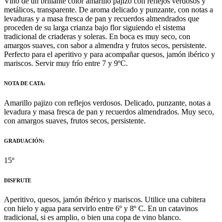
Vino de un brillante color amarillo pajizo con reflejos verdosos y
metálicos, transparente. De aroma delicado y punzante, con notas a
levaduras y a masa fresca de pan y recuerdos almendrados que
proceden de su larga crianza bajo flor siguiendo el sistema
tradicional de criaderas y soleras. En boca es muy seco, con
amargos suaves, con sabor a almendra y frutos secos, persistente.
Perfecto para el aperitivo y para acompañar quesos, jamón ibérico y
mariscos. Servir muy frío entre 7 y 9ºC.
NOTA DE CATA:
Amarillo pajizo con reflejos verdosos. Delicado, punzante, notas a
levadura y masa fresca de pan y recuerdos almendrados. Muy seco,
con amargos suaves, frutos secos, persistente.
GRADUACIÓN:
15º
DISFRUTE
Aperitivo, quesos, jamón ibérico y mariscos. Utilice una cubitera
con hielo y agua para servirlo entre 6º y 8º C. En un catavinos
tradicional, si es amplio, o bien una copa de vino blanco.