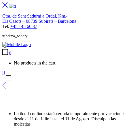
Ctra. de Sant Sadurni a Ordal, Km.4
Els Casots – 08739 Subirats – Barcelona
Tel.
+45 145 66 37
#thelma_winery
0
No products in the cart.
La tienda online estará cerrada temporalmente por vacaciones
desde el 11 de Julio hasta el 11 de Agosto. Disculpen las
molestias