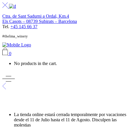
Ctra. de Sant Sadurni a Ordal, Km.4
Els Casots – 08739 Subirats – Barcelona
Tel.
+45 145 66 37
#thelma_winery
0
No products in the cart.
La tienda online estará cerrada temporalmente por vacaciones
desde el 11 de Julio hasta el 11 de Agosto. Disculpen las
molestias