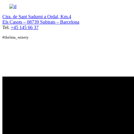
Ctra. de Sant Sadurni a Ordal, Km.4
Els Casots – 08739 Subirats – Barcelona
Tel.
+45 145 66 37
#thelma_winery